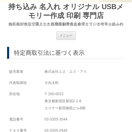
持ち込み 名入れ オリジナル USBメ
モリー作成 印刷 専門店
お客様が他店で購入した商品やお手元に在庫している物等お好みの物にお好きな位置と大きさで印刷できるのでオリジナリティあふれた商品が作れます
コ
メニュー
ン
テ
ン
ツ
特定商取引法に基づく表示
へ
移
動
販売業者
株式会社エヌ・エス・アイ
代表取締役
大内太郎
所在地
〒160-0022
東京都新宿区新宿2-1-8
エスケー新宿御苑ビル8階
電話番号
03-3355-3544
ＦＡＸ番号
03-3355-2445