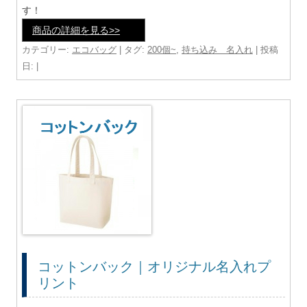
す！
商品の詳細を見る>>
カテゴリー:
エコバッグ
| タグ:
200個~
,
持ち込み 名入れ
| 投稿
日:
|
コットンバック｜オリジナル名入れプ
リント