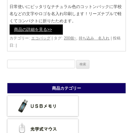
日常使いにピッタリなナチュラル色のコットンバックに学校
名などの文字やロゴを名入れ印刷します！リーズナブルで軽
くてコンパクトに折りたためます。
商品の詳細を見る>>
カテゴリー:
エコバッグ
| タグ:
200個~
,
持ち込み 名入れ
| 投稿
日:
|
検
索:
商品カテゴリー