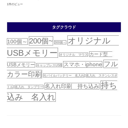
1件のビュー
タグクラウド
オリジナル
200個~
100個～
300個～
USBメモリー
カード型
オリジナル マウス
フル
スマホ・iphone
USBメモリー
キャップレスUSB
カラー印刷
モバイルバッテリー 名入れ
名入れ ステンレスボ
持ち
名入れ印刷 持ち込み
トル
名入れ タンブラー
込み 名入れ