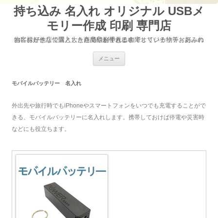
持ち込み 名入れ オリジナル USBメ
モリー作成 印刷 専門店
お客様が他店で購入した商品やお手元に在庫している物等お好みの物にお好きな位置と大きさで印刷できるのでオリジナリティあふれた商品が作れます
コ
メニュー
ン
テ
ン
ツ
モバイルバッテリー 名入れ
へ
移
動
外出先や旅行時でもiPhoneやスマートフォンをいつでも充電することがで
きる、モバイルバッテリーに名入れします。携帯しておけば停電や災害時
などにも役立ちます。