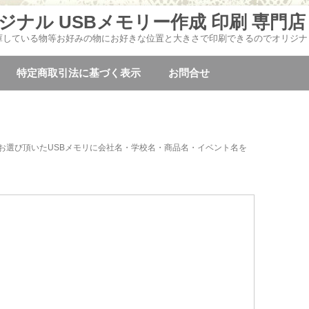
ジナル USBメモリー作成 印刷 専門店
庫している物等お好みの物にお好きな位置と大きさで印刷できるのでオリジナ
コ
ン
特定商取引法に基づく表示
お問合せ
テ
ン
ツ
へ
移
動
お選び頂いたUSBメモリに会社名・学校名・商品名・イベント名を