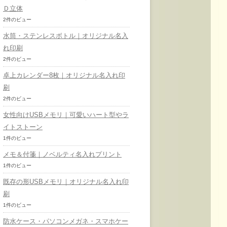
Ｄ立体
2件のビュー
水筒・ステンレスボトル｜オリジナル名入
れ印刷
2件のビュー
卓上カレンダー8枚｜オリジナル名入れ印
刷
2件のビュー
女性向けUSBメモリ｜可愛いハート型やラ
イトストーン
1件のビュー
メモ＆付箋｜ノベルティ名入れプリント
1件のビュー
既存の形USBメモリ｜オリジナル名入れ印
刷
1件のビュー
防水ケース・パソコンメガネ・スマホケー