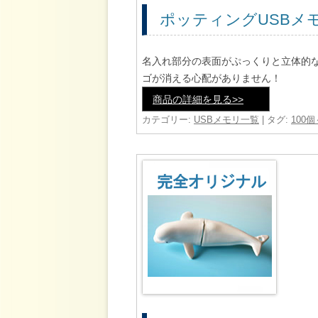
ポッティングUSBメ
名入れ部分の表面がぷっくりと立体的
ゴが消える心配がありません！
商品の詳細を見る>>
カテゴリー:
USBメモリ一覧
| タグ:
100個