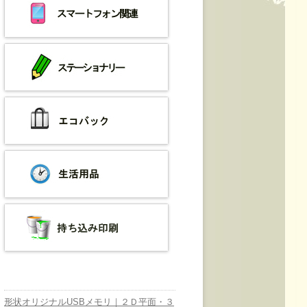
形状オリジナルUSBメモリ｜２Ｄ平面・３