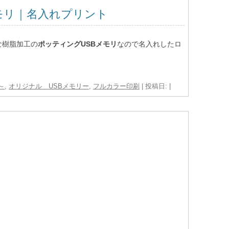
モリ｜名入れプリント
な樹脂加工の
ポッティングUSBメモリ
なので名入れしたロ
～
,
オリジナル USBメモリー
,
フルカラー印刷
| 投稿日:
|