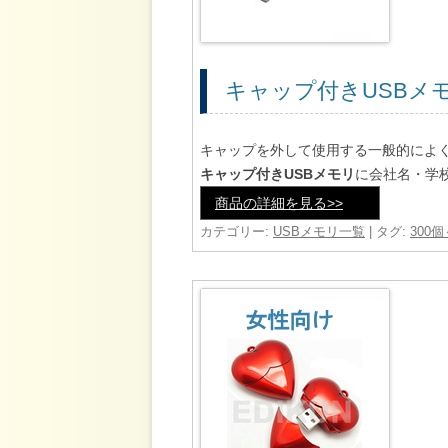
キャップ付きUSBメ
キャップを外して使用する一般的によ
キャップ付きUSBメモリ
に会社名・学
商品の詳細を見る>>
カテゴリー:
USBメモリ一覧
| タグ:
300個