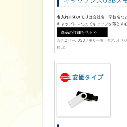
キャップレスUSBメ
名入れUSBメモリ
は会社名・学校名な
キャップレスなのでキャップを落とす
商品の詳細を見る>>
カテゴリー:
USBメモリ一覧
| タグ:
オリジ
稿日:
|