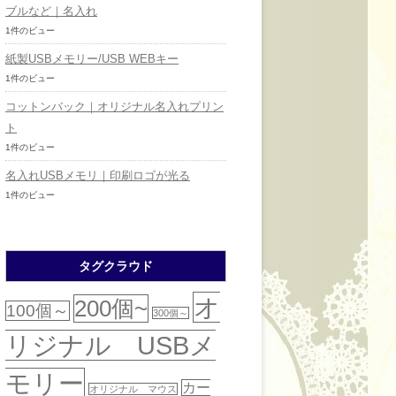
ブルなど｜名入れ
1件のビュー
紙製USBメモリー/USB WEBキー
1件のビュー
コットンバック｜オリジナル名入れプリン
ト
1件のビュー
名入れUSBメモリ｜印刷ロゴが光る
1件のビュー
タグクラウド
オ
200個~
100個～
300個～
リジナル USBメ
モリー
カー
オリジナル マウス