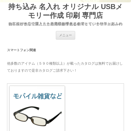
持ち込み 名入れ オリジナル USBメ
モリー作成 印刷 専門店
お客様が他店で購入した商品やお手元に在庫している物等お好みの物にお好きな位置と大きさで印刷できるのでオリジナリティあふれた商品が作れます
コ
メニュー
ン
テ
ン
ツ
スマートフォン関連
へ
移
動
他多数のアイテム（５９０種類以上）が載ったカタログは無料でお届けし
ておりますので是非カタログご請求下さい！