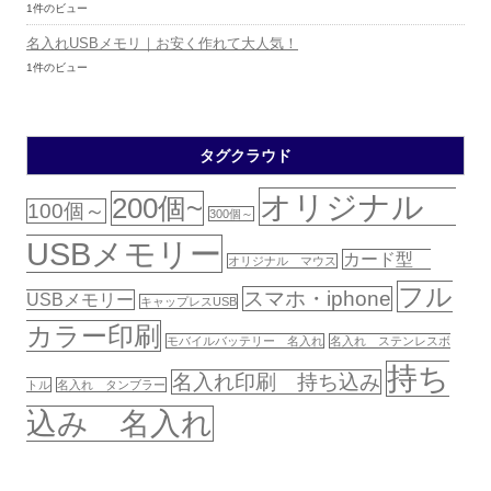
1件のビュー
名入れUSBメモリ｜お安く作れて大人気！
1件のビュー
タグクラウド
オリジナル
200個~
100個～
300個～
USBメモリー
カード型
オリジナル マウス
フル
スマホ・iphone
USBメモリー
キャップレスUSB
カラー印刷
モバイルバッテリー 名入れ
名入れ ステンレスボ
持ち
名入れ印刷 持ち込み
トル
名入れ タンブラー
込み 名入れ